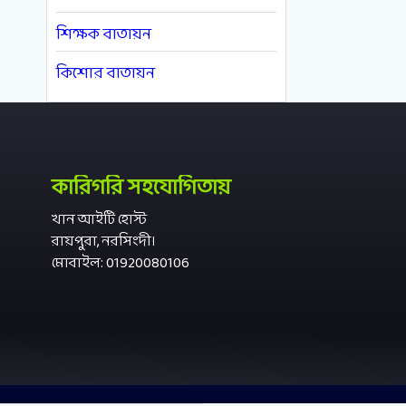
শিক্ষক বাতায়ন
কিশোর বাতায়ন
কারিগরি সহযোগিতায়
খান আইটি হোস্ট
রায়পুরা, নরসিংদী।
মোবাইল: 01920080106