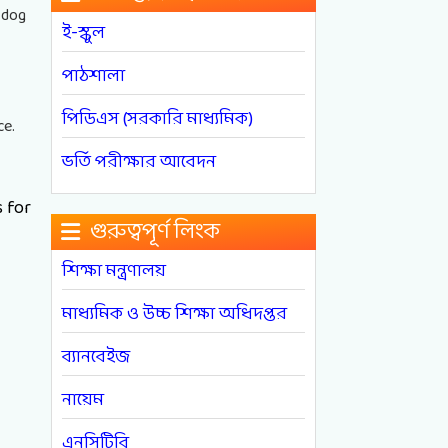
t dog
ই-স্কুল
পাঠশালা
পিডিএস (সরকারি মাধ্যমিক)
ce.
ভর্তি পরীক্ষার আবেদন
 for
গুরুত্বপূর্ণ লিংক
শিক্ষা মন্ত্রণালয়
মাধ্যমিক ও উচ্চ শিক্ষা অধিদপ্তর
ব্যানবেইজ
নায়েম
এনসিটিবি