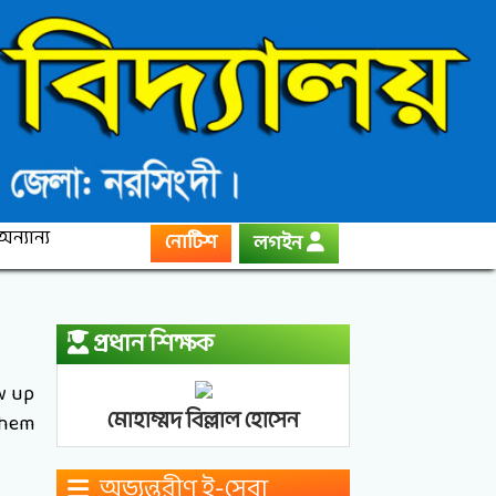
অন্যান্য
নোটিশ
লগইন
প্রধান শিক্ষক
ow up
মোহাম্মদ বিল্লাল হোসেন
them
অভ্যন্তরীণ ই-সেবা