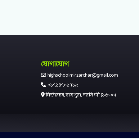
যোগাযোগ
highschoolmirzarchar@gmail.com
০১৭১৪৭০১৭১৯
মির্জারচর, রায়পুরা, নরসিংদী (১৬৩০)