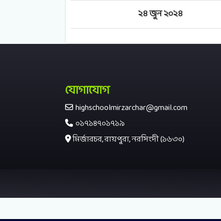
২৪ জুন ২০২৪
যোগাযোগ
highschoolmirzarchar@gmail.com
০১৭১৪৭০১৭১৯
মির্জারচর, রায়পুরা, নরসিংদী (১৬৩০)