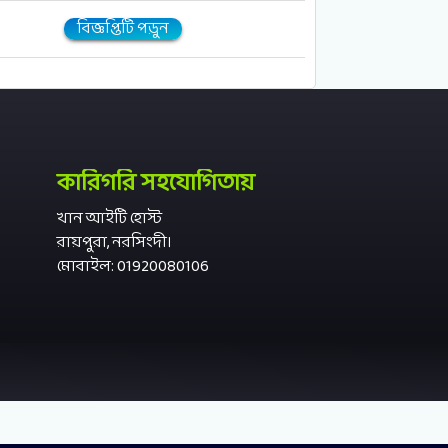
বিজ্ঞপ্তিটি পড়ুন
কারিগরি সহযোগিতায়
খান আইটি হোস্ট
রায়পুরা, নরসিংদী।
মোবাইল: 01920080106