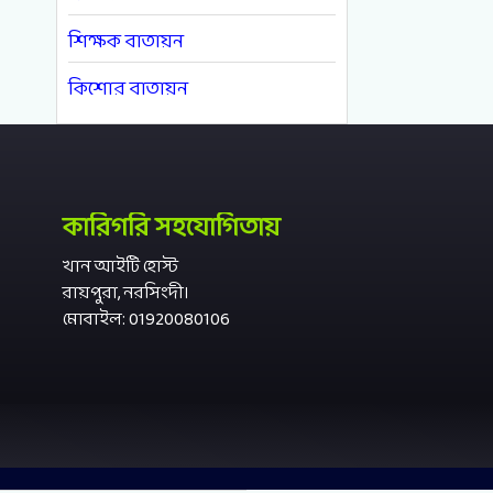
শিক্ষক বাতায়ন
কিশোর বাতায়ন
কারিগরি সহযোগিতায়
খান আইটি হোস্ট
রায়পুরা, নরসিংদী।
মোবাইল: 01920080106