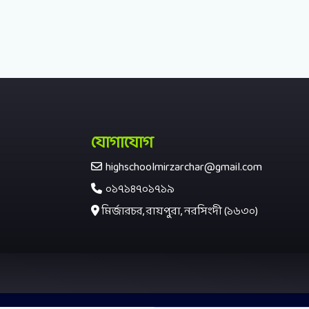
যোগাযোগ
highschoolmirzarchar@gmail.com
০১৭১৪৭০১৭১৯
মির্জারচর, রায়পুরা, নরসিংদী (১৬৩০)