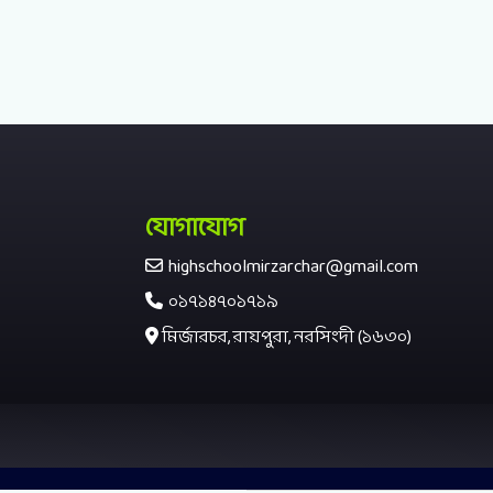
যোগাযোগ
highschoolmirzarchar@gmail.com
০১৭১৪৭০১৭১৯
মির্জারচর, রায়পুরা, নরসিংদী (১৬৩০)