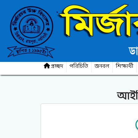
প্রচ্ছদ
পরিচিতি
জনবল
শিক্ষার্থী
আইডি