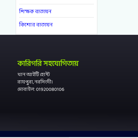
শিক্ষক বাতায়ন
কিশোর বাতায়ন
কারিগরি সহযোগিতায়
খান আইটি হোস্ট
রায়পুরা, নরসিংদী।
মোবাইল: 01920080106