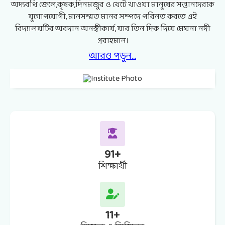
অদ্যবধি জেলে,কৃষক,দিনমজুর ও খেটে খাওয়া মানুষের সন্তানদেরকে
যুগোপযোগী, মানসম্মত মানব সম্পদে পরিনত করতে এই
বিদ্যালয়টির অবদান অনস্বীকার্য, যার তিন দিক দিয়ে মেঘনা নদী
প্রবাহমান।
আরও পড়ুন...
91
+
শিক্ষার্থী
11
+