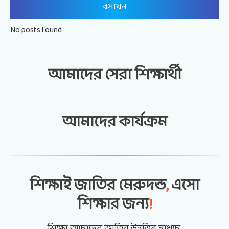
রসায়ন
No posts found
আমাদের সেরা শিক্ষার্থী
আমাদের কার্যক্রম
আমাদের ঠিকানা
ভিডিও গ্যালারি
শিক্ষাই জাতির মেরুদন্ড
,
এসো
মির্জারচর, রায়পুরা, নরসিংদী
(১৬৩০)
শিক্ষার জন্য
!
শিক্ষা আমাদের জাতির উন্নতির মাধ্যম,