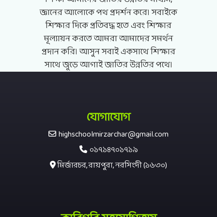
জ্ঞানের আলোকে পথ প্রদর্শন করে। সবাইকে
শিক্ষার দিকে প্রতিবদ্ধ হতে এবং শিক্ষার
মূল্যায়ন করতে আমরা আমাদের সমর্থন
প্রদান করি। আসুন সবাই একসাথে শিক্ষার
সাথে জুড়ে আগাই জাতির উন্নতির পথে।
যোগাযোগ
highschoolmirzarchar@gmail.com
০১৭১৪৭০১৭১৯
মির্জারচর, রায়পুরা, নরসিংদী (১৬৩০)