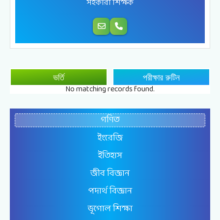
সহকারী শিক্ষক
ভর্তি
পরীক্ষার রুটিন
No matching records found.
গণিত
ইংরেজি
ইতিহাস
জীব বিজ্ঞান
পদার্থ বিজ্ঞান
ভূগোল শিক্ষা